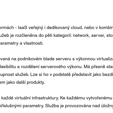
rmách - IaaS veřejný i dedikovaný cloud, nebo v kombina
užeb je rozčleněna do pěti kategorií: network, server, s
parametry a vlastnosti.
zovaná na podnikovém blade serveru s výkonnou virtuali
flexibilitu a rozdělení serverového výkonu. Má přesně s
upnost služeb. Lze si ho v podstatě představit jako bezd
kem jako další produkty.
tí každé virtuální infrastruktury. Ke každému vytvořeném
příslušnými parametry. Služba je provozována nad úložný