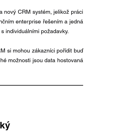
na nový CRM systém, jelikož práci
renčním enterprise řešením a jedná
y s individuálními požadavky.
M si mohou zákazníci pořídit buď
ruhé možnosti jsou data hostovaná
ský