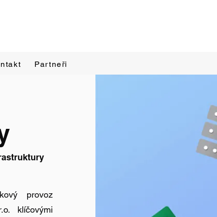
ntakt
Partneři
y
rastruktury
kový provoz
.o. klíčovými