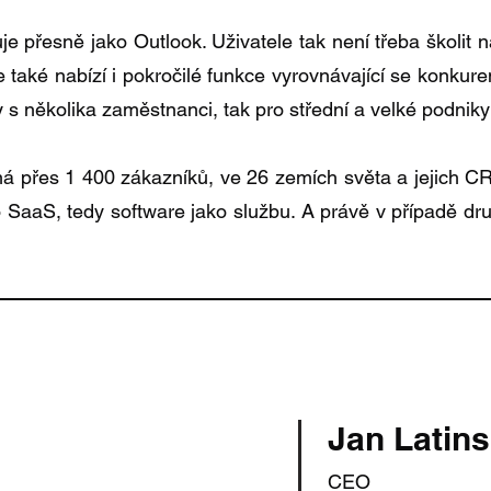
přesně jako Outlook. Uživatele tak není třeba školit 
le také nabízí i pokročilé funkce vyrovnávající se konku
my s několika zaměstnanci, tak pro střední a velké podnik
přes 1 400 zákazníků, ve 26 zemích světa a jejich CR
 SaaS, tedy software jako službu. A právě v případě d
Jan Latin
CEO