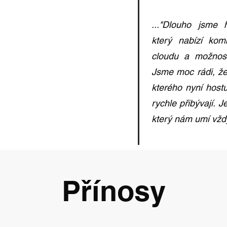
..."Dlouho jsme h
který nabízí kom
cloudu a možnost
Jsme moc rádi, ž
kterého nyní hostu
rychle přibývají. 
který nám umí vžd
Přínosy