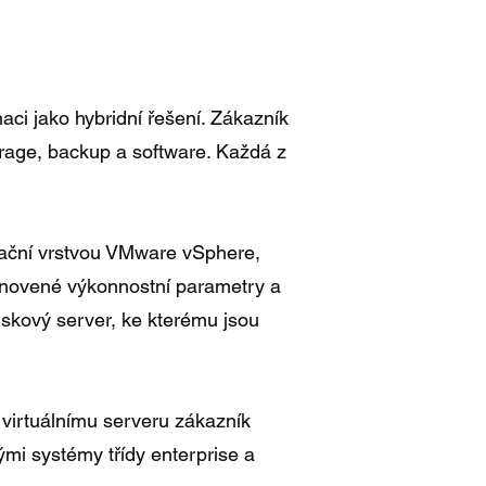
ci jako hybridní řešení. Zákazník
torage, backup a software. Každá z
zační vrstvou VMware vSphere,
tanovené výkonnostní parametry a
iskový server, ke kterému jsou
u virtuálnímu serveru zákazník
mi systémy třídy enterprise a