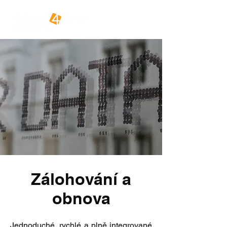
Zálohování a
obnova
Jednoduché, rychlé a plně integrované