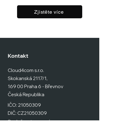
Zjistěte více
Kontakt
Cloud4com s.r.o.
Skokanská 2117/1,
169 00 Praha 6 - Břevnov
Česká Republika
IČO:
21050309
DIČ: CZ21050309
Společnost zapsaná v
obchodním rejstříku u Městs
kého
soudu v
Praze pod sp.zn.